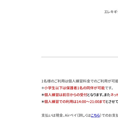
エレキギ
1名様のご利用は個人練習料金でのご利用が可能
＊
小学⽣以下は保護者1名の同伴が可能
です。
＊
個人練習は前日からの受付
となります。また
ネッ
＊
個人練習での利用は14:00〜21:00まで
とさせ
支払いは現金、Airペイ（詳しくは
こちら
）でのお支