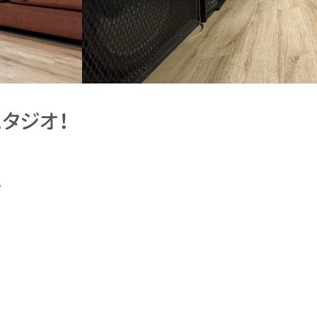
タジオ！
。