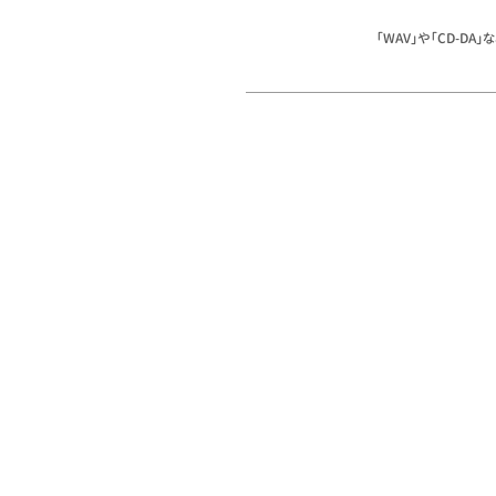
「WAV」や「CD-